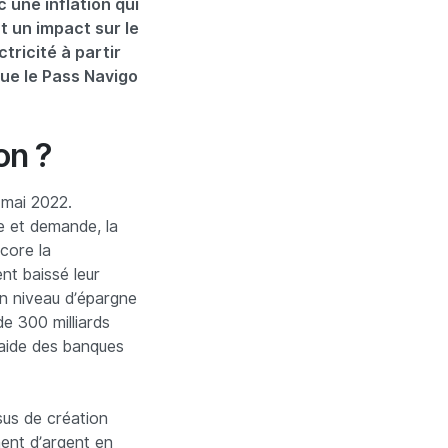
 une inflation qui
t un impact sur le
tricité à partir
que le Pass Navigo
on ?
 mai 2022.
re et demande, la
core la
nt baissé leur
un niveau d’épargne
de 300 milliards
’aide des banques
ssus de création
ment d’argent en