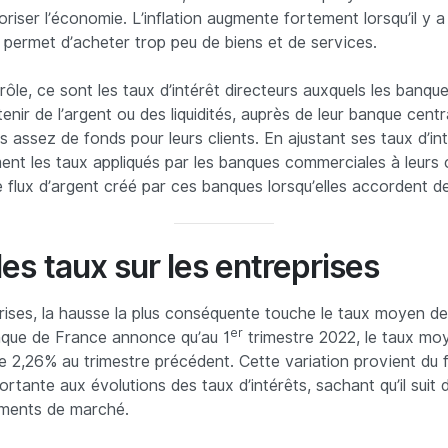
oriser l’économie. L’inflation augmente fortement lorsqu’il y 
 permet d’acheter trop peu de biens et de services.
ôle, ce sont les taux d’intérêt directeurs auxquels les banq
nir de l’argent ou des liquidités, auprès de leur banque centr
as assez de fonds pour leurs clients. En ajustant ses taux d’in
ment les taux appliqués par les banques commerciales à leurs c
e flux d’argent créé par ces banques lorsqu’elles accordent de
es taux sur les entreprises
rises, la hausse la plus conséquente touche le taux moyen de
er
nque de France annonce qu’au 1
trimestre 2022, le taux mo
 2,26% au trimestre précédent. Cette variation provient du f
rtante aux évolutions des taux d’intérêts, sachant qu’il suit 
ements de marché.