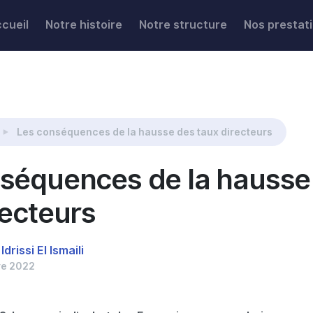
cueil
Notre histoire
Notre structure
Nos prestat
aux directeurs
Les conséquences de la hausse des taux directeurs
séquences de la hausse
recteurs
Idrissi El Ismaili
e 2022