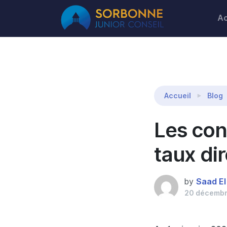
Ac
Reading:
Les conséquences de la hausse des t
Accueil
Blog
Les con
taux di
by
Saad El 
20 décembr