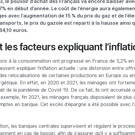
3, le pouvoir d’achat des Français va encore baisser avec
 7% en début d’année. Le coût de l’énergie aura égalemen
 avec l’augmentation de 15 % du prix du gaz et de l’élec
ransports, le prix du gazole est reparti à la hausse ainsi 
84,10 euros.
 les facteurs expliquant l’inflati
s prix à la consommation ont progressé en France de 5,2% en
euvent expliquer l’inflation actuelle : une distorsion entre off
des relocalisations de certaines productions en Europe ou en
gétique. En effet, en 2020 et 2021, les ménages ont forteme
t de la pandémie de Covid-19. De ce fait, ils ont accumulé 
 exemple, fin 2021, les ménages français disposaient de plus 
omptes en banque. Cet excès d’épargne a été possible avec l
lation, les banques centrales supervisent et régulent le proce
iennent en cas de besoin, afin de s’assurer qu’il y a suffisam