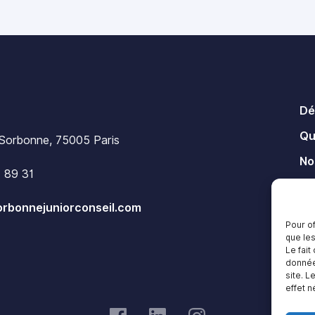
Dé
Qu
 Sorbonne, 75005 Paris
No
 89 31
No
rbonnejuniorconseil.com
Me
Pour of
que le
Le fait
donnée
site. L
effet n